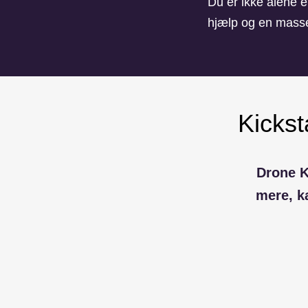
Du er ikke alene e
hjælp og en mass
Kickst
Drone Ki
mere, k