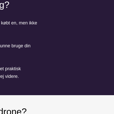
ig?
r købt en, men ikke
 kunne bruge din
 et praktisk
ej videre.
 drone?