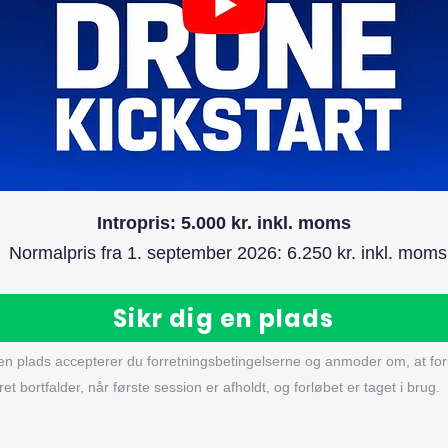
Intropris: 5.000 kr. inkl. moms
Normalpris fra 1. september 2026: 6.250 kr. inkl. moms
Sikr dig en plads
g en plads accepterer du
forretningsbetingelserne
og anmoder om, at fo
ret bortfalder, når første session er afholdt, og forløbet er taget i brug.