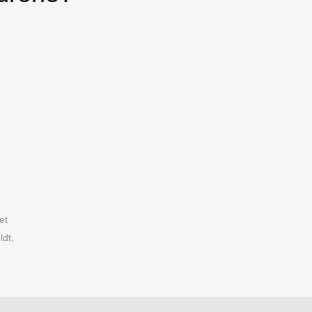
et
ldt,