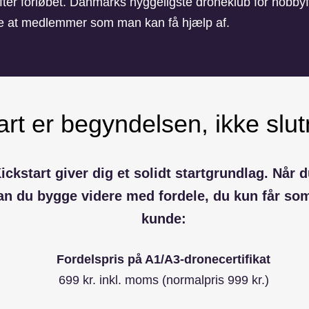
fter forløbet. Danmarks hyggeligste droneklub for hobby
e at medlemmer som man kan få hjælp af.
art er begyndelsen, ikke slu
ckstart giver dig et solidt startgrundlag. Når du
an du bygge videre med fordele, du kun får som
kunde:
Fordelspris på A1/A3-dronecertifikat
699 kr. inkl. moms (normalpris 999 kr.)