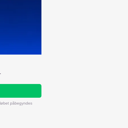
.
rløbet påbegyndes