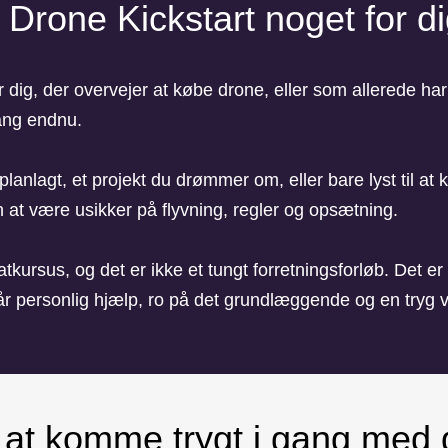
 Drone Kickstart noget for d
r dig, der overvejer at købe drone, eller som allerede ha
gang endnu.
lanlagt, et projekt du drømmer om, eller bare lyst til at
n at være usikker på flyvning, regler og opsætning.
katkursus, og det er ikke et tungt forretningsforløb. Det er
får personlig hjælp, ro på det grundlæggende og en tryg v
il at komme trygt i gang med