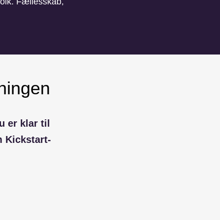
folk. Fællesskab,
tningen
 er klar til
 Kickstart-