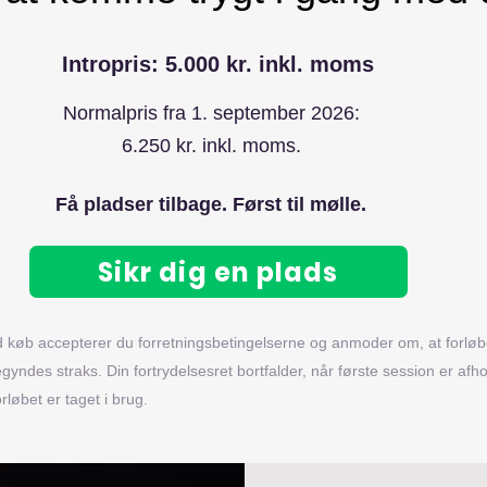
Intropris: 5.000 kr. inkl. moms
Normalpris fra 1. september 2026:
6.250 kr. inkl. moms.
Få pladser tilbage. Først til mølle.
Sikr dig en plads
d køb accepterer du
forretningsbetingelserne
og anmoder om, at forløb
gyndes straks. Din fortrydelsesret bortfalder, når første session er afho
rløbet er taget i brug.