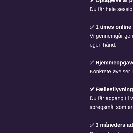
✅ Optagelse af p
Du får hele sessio
✅ 1 times online
Vi gennemgår genere
egen hånd.
✅ Hjemmeopgaver
Konkrete øvelser 
✅ Fællesflyvnin
Du får adgang til 
sprøgsmål som er 
✅ 3 måneders adg