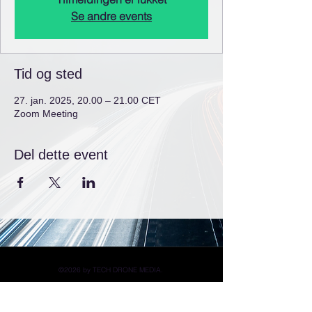
Se andre events
Tid og sted
27. jan. 2025, 20.00 – 21.00 CET
Zoom Meeting
Del dette event
©2026 by TECH DRONE MEDIA.
+45 53 89 19 22
/
heo@techdronemedia.com