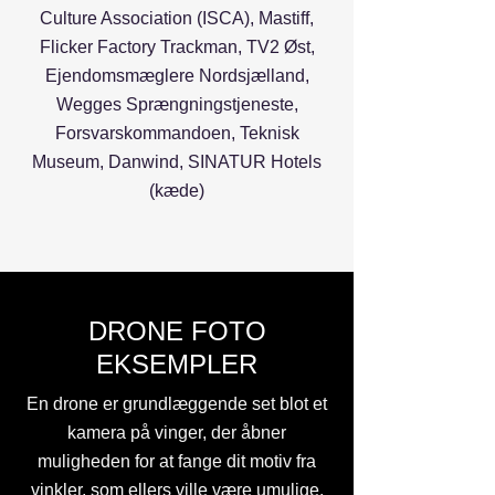
Culture Association (ISCA), Mastiff,
Flicker Factory Trackman, TV2 Øst,
Ejendomsmæglere Nordsjælland,
Wegges Sprængningstjeneste,
Forsvarskommandoen, Teknisk
Museum, Danwind, SINATUR Hotels
(kæde)
DRONE FOTO
EKSEMPLER
En drone er grundlæggende set blot et
kamera på vinger, der åbner
muligheden for at fange dit motiv fra
vinkler, som ellers ville være umulige.