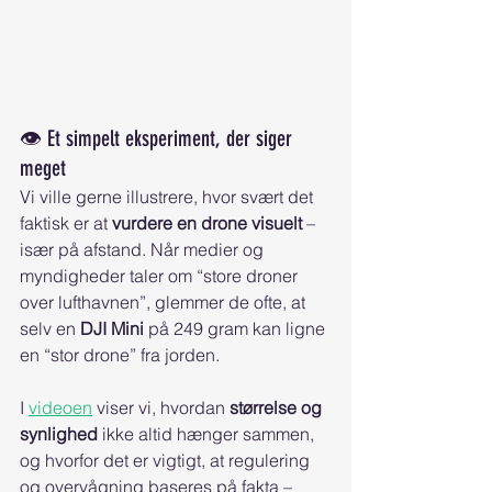
👁️ Et simpelt eksperiment, der siger 
meget
Vi ville gerne illustrere, hvor svært det 
faktisk er at 
vurdere en drone visuelt
 – 
især på afstand. Når medier og 
myndigheder taler om “store droner 
over lufthavnen”, glemmer de ofte, at 
selv en 
DJI Mini
 på 249 gram kan ligne 
en “stor drone” fra jorden.
I 
videoen
 viser vi, hvordan 
størrelse og 
synlighed
 ikke altid hænger sammen, 
og hvorfor det er vigtigt, at regulering 
og overvågning baseres på fakta – 