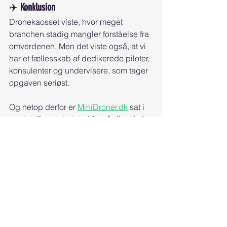
✈️ 
Konklusion
Dronekaosset viste, hvor meget 
branchen stadig mangler forståelse fra 
omverdenen. Men det viste også, at vi 
har et fællesskab af dedikerede piloter, 
konsulenter og undervisere, som tager 
opgaven seriøst.
Og netop derfor er 
MiniDroner.dk
 sat i 
verden:For at skabe 
viden, fællesskab 
og balance i luften
 – for alle, der elsker 
at flyve.
Se alle
Seneste blogindlæg