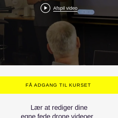
Afspil video
FÅ ADGANG TIL KURSET
Lær at rediger dine
egne fede drone videoer