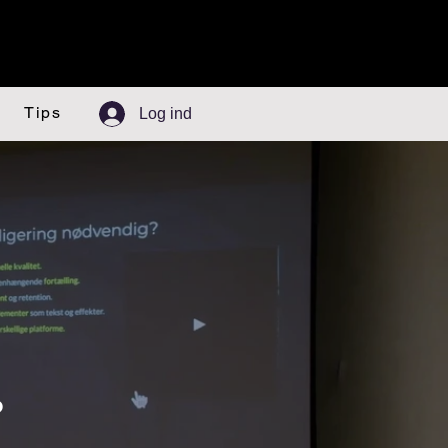
Tips
Log ind
?