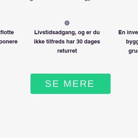
🟢
flotte
Livstidsadgang, og er du
En inve
mponere
ikke tilfreds har 30 dages
bygg
returret
gru
SE MERE