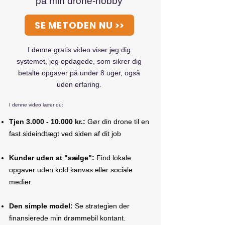
på min drone-hobby
SE METODEN NU >>
I denne gratis video viser jeg dig
systemet, jeg opdagede, som sikrer dig
betalte opgaver på under 8 uger, også
uden erfaring.
I denne video lærer du:
Tjen
3.000 - 10.000
kr.:
Gør din drone til en
fast sideindtægt ved siden af dit job
Kunder uden at "sælge":
Find lokale
opgaver uden kold kanvas eller sociale
medier.
Den simple model:
Se strategien der
finansierede min drømmebil kontant.