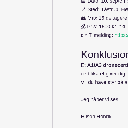
📅 Dato: 10. septem
📍 Sted: Tåstrup, H
👥 Max 15 deltagere 
💰 Pris: 1500 kr ink
👉 Tilmelding: 
https
Konklusio
Et 
A1/A3 dronecerti
certifikatet giver dig
Vil du have styr på a
Jeg håber vi ses 
Hilsen Henrik 