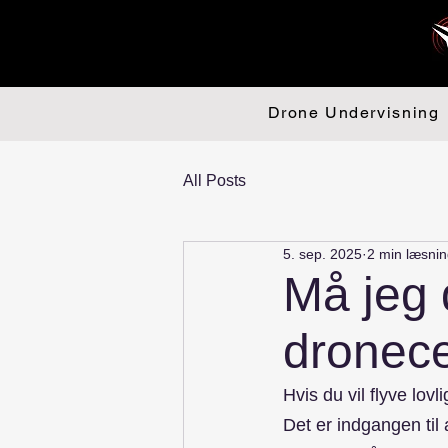
Drone Undervisning
All Posts
5. sep. 2025
2 min læsni
Må jeg
dronecer
Hvis du vil flyve lov
Det er indgangen til 