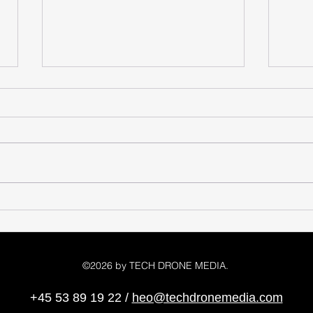
Udløber dit dronecertifikat i
Dron
2026? Sådan fornyer du
De vi
A1/A3 og A2
dron
©2026 by TECH DRONE MEDIA.
+45 53 89 19 22
/
heo@techdronemedia.com