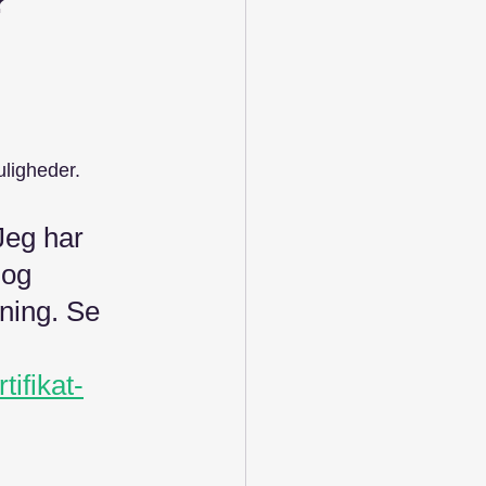
uligheder.
Jeg har 
og 
ning. Se 
ifikat-