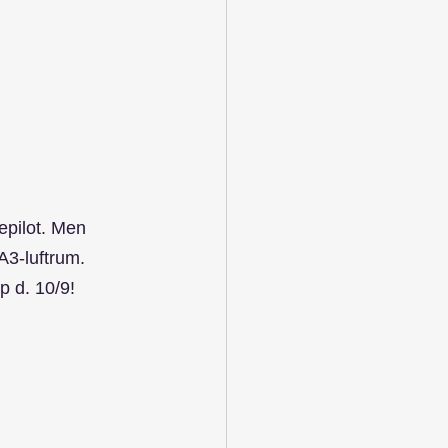
nepilot. Men 
 A3-luftrum.
p d. 10/9!