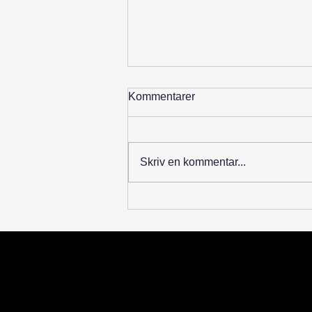
Kommentarer
Skriv en kommentar...
Ny drone? Sådan gør du den
klar til første droneflyvning