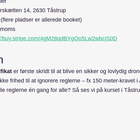
ber
ørskætten 14, 2630 Tåstrup
(flere pladser er allerede booket)
l. moms
://buy.stripe.com/4gM28qdBYgQo5Lw2wbcjS0D
n
fikat
 er første skridt til at blive en sikker og lovlydig dro
 ikke frihed til at ignorere reglerne – fx 150 meter-kravet i
lle reglerne én gang for alle? Så ses vi på kurset i Tåstru