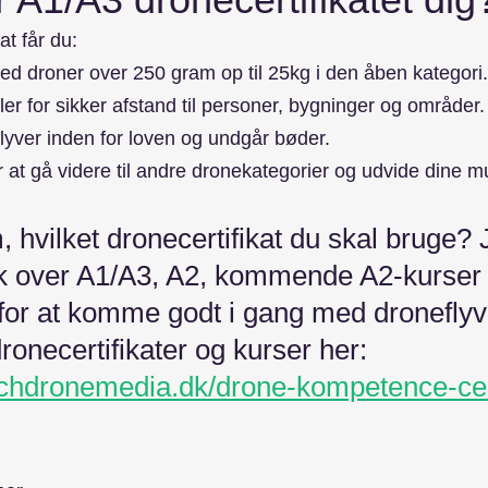
at får du:
 med droner over 250 gram op til 25kg i den åben kategori.
ler for sikker afstand til personer, bygninger og områder.
flyver inden for loven og undgår bøder.
at gå videre til andre dronekategorier og udvide dine m
m, hvilket dronecertifikat du skal bruge? 
ik over A1/A3, A2, kommende A2-kurser 
for at komme godt i gang med droneflyv
ronecertifikater og kurser her: 
echdronemedia.dk/drone-kompetence-cert