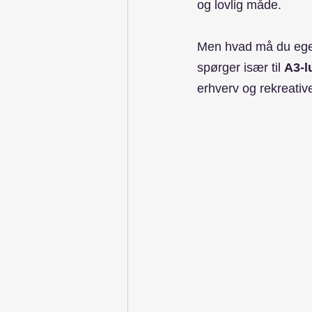
og lovlig måde.
Men hvad må du egen
spørger især til 
A3-l
erhverv og rekreativ