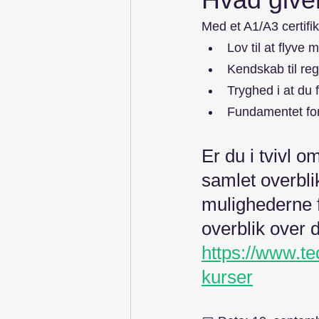
Med et A1/A3 certifik
Lov til at flyve
Kendskab til reg
Tryghed i at du 
Fundamentet for 
Er du i tvivl o
samlet overbl
mulighederne 
overblik over d
https://www.t
kurser