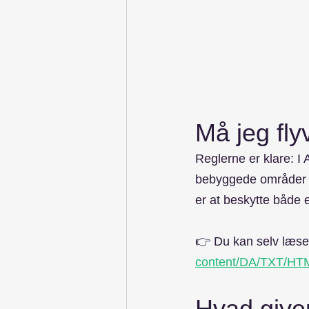
Må jeg fly
Reglerne er klare: I 
bebyggede områder –
er at beskytte både 
👉 Du kan selv læse
content/DA/TXT/HT
Hvad giver