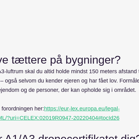
ve tættere på bygninger?
A3-luftrum skal du altid holde mindst 150 meters afstand 
 også selvom du kender ejeren og har fået lov. Formåle
ejendom og de personer, der kan opholde sig i området.
 forordningen her:
https://eur-lex.europa.eu/legal-
ML/?uri=CELEX:02019R0947-20220404#tocId26
 A1/A3 dronecertifikatet dig