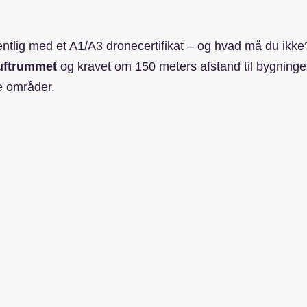
tlig med et A1/A3 dronecertifikat – og hvad må du ikk
uftrummet
 og kravet om 150 meters afstand til bygninger,
e områder.