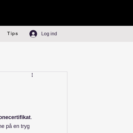
Tips
Log ind
necertifikat
. 
ne på en tryg 