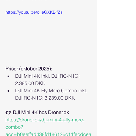
https://youtu.be/o_eGXKBlfZs
Priser (oktober 2025):
DJI Mini 4K inkl. DJI RC-N1C: 
2.385,00 DKK
DJI Mini 4K Fly More Combo inkl. 
DJI RC-N1C: 3.239,00 DKK
👉 DJI Mini 4K hos Droner.dk
https://droner.dk/dji-mini-4k-fly-more-
combo?
acc=b0eeffad438fd186126c11fecdcea