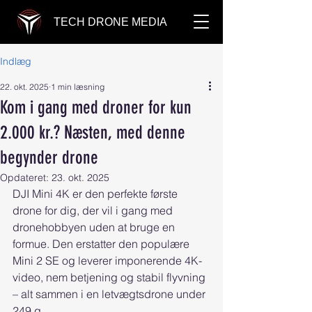
TECH DRONE MEDIA
Indlæg
22. okt. 2025
1 min læsning
Kom i gang med droner for kun
2.000 kr.? Næsten, med denne
begynder drone
Opdateret:
23. okt. 2025
DJI Mini 4K er den perfekte første 
drone for dig, der vil i gang med 
dronehobbyen uden at bruge en 
formue. Den erstatter den populære 
Mini 2 SE og leverer imponerende 4K-
video, nem betjening og stabil flyvning 
– alt sammen i en letvægtsdrone under 
249 g.