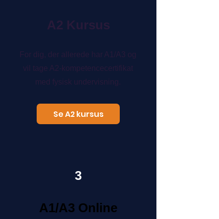
A2 Kursus
For dig, der allerede har A1/A3 og
vil tage A2-kompetencecertifikat
med fysisk undervisning.
Se A2 kursus
3
A1/A3 Online