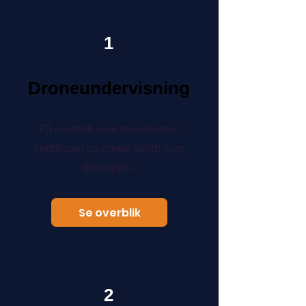
1
Droneundervisning
Få overblik over dronekurser,
certifikater og næste skridt som
dronepilot.
Se overblik
2