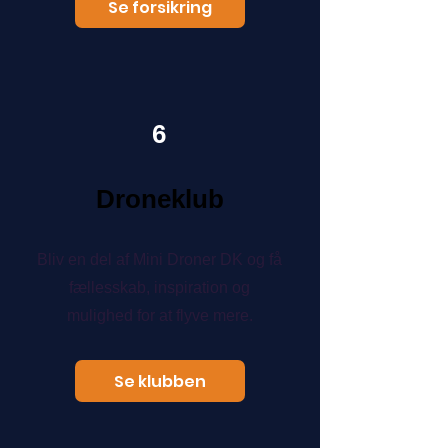
Se forsikring
6
Droneklub
Bliv en del af Mini Droner DK og få
fællesskab, inspiration og
mulighed for at flyve mere.
Se klubben