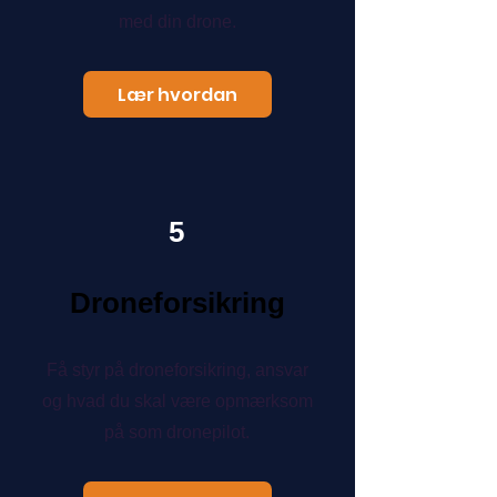
med din drone.
Lær hvordan
5
Droneforsikring
Få styr på droneforsikring, ansvar
og hvad du skal være opmærksom
på som dronepilot.