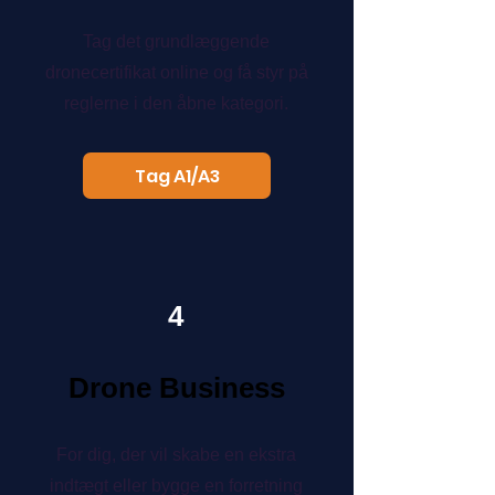
Tag det grundlæggende
dronecertifikat online og få styr på
reglerne i den åbne kategori.
Tag A1/A3
4
Drone Business
For dig, der vil skabe en ekstra
indtægt eller bygge en forretning