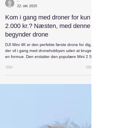
-
22. okt. 2025
Kom i gang med droner for kun
2.000 kr.? Næsten, med denne
begynder drone
DJI Mini 4K er den perfekte første drone for dig,
der vil i gang med dronehobbyen uden at bruge
en formue. Den erstatter den populære Mini 2 SE
og leverer imponerende 4K-video, nem betjening
og stabil flyvning – alt sammen i en letvægtsdrone
under 249 g.