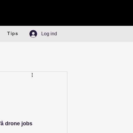
Tips
Log ind
få drone jobs 