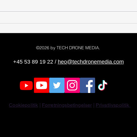
Droneregler Danmark 2026 –
DJI 
De vigtigste regler for mini
dansk
droner
©2026 by TECH DRONE MEDIA.
+45 53 89 19 22
/
heo@techdronemedia.com
Cookiepolitik
|
Forretningsbetingelser
|
Privatlivspolitik