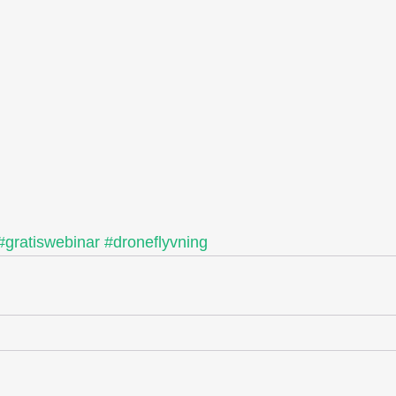
#gratiswebinar
#droneflyvning