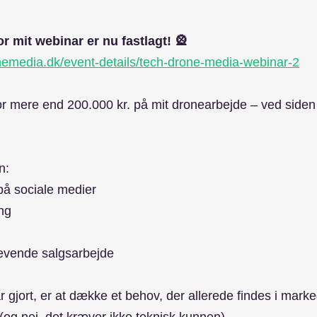
r mit webinar er nu fastlagt! 🎡
nemedia.dk/event-details/tech-drone-media-webinar-2
or mere end 200.000 kr. på mit dronearbejde – ved siden a
n:
på sociale medier
ing
rævende salgsarbejde
r gjort, er at dække et behov, der allerede findes i mark