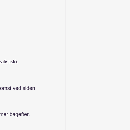
alistisk).
komst ved siden 
imer bagefter.