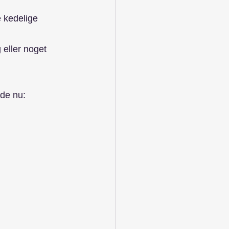
e kedelige 
 eller noget 
ede nu: