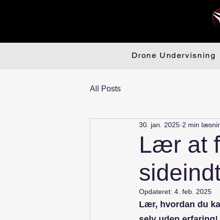
Drone Undervisning
All Posts
30. jan. 2025
2 min læsni
Lær at 
sideind
Opdateret:
4. feb. 2025
Lær, hvordan du ka
selv uden erfaring!