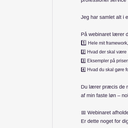
professionel service
Jeg har samlet alt i 
På webinaret lærer 
1️⃣ 
Hele mit framework,
2️⃣ Hvad der skal være p
3️⃣ Eksempler på priser
4️⃣ Hvad du skal gøre f
Du lærer præcis de m
af min faste løn – no
📅 Webinaret afhold
Er dette noget for di