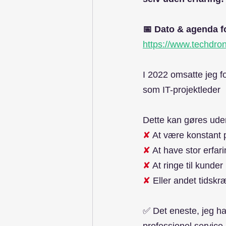
📅 Dato & agenda fo
https://www.techdro
I 2022 omsatte jeg f
som IT-projektleder
Dette kan gøres ude
✘
 At være konstant 
✘
 At have stor erfar
✘
 At ringe til kunder
✘
 Eller andet tidsk
✅ Det eneste, jeg ha