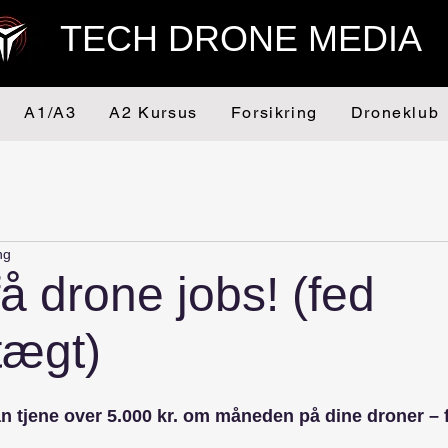
TECH DRONE MEDIA
A1/A3
A2 Kursus
Forsikring
Droneklub
ng
få drone jobs! (fed
tægt)
n tjene over 5.000 kr. om måneden på dine droner – 