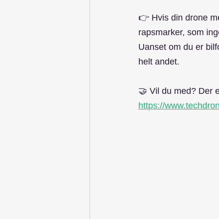
👉 Hvis din drone mes
rapsmarker, som inge
Uanset om du er bilf
helt andet.
🤝 Vil du med? Der e
https://www.techdro