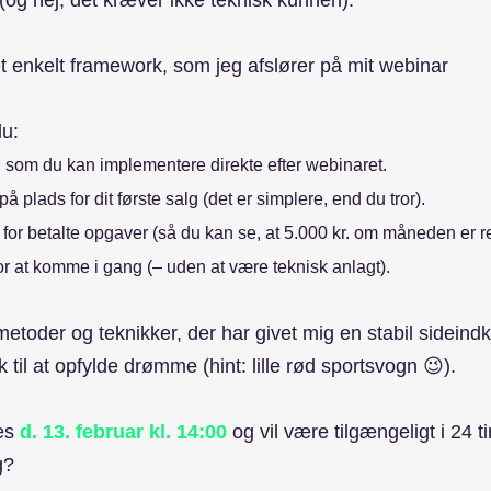
 (og nej, det kræver ikke teknisk kunnen).
et enkelt framework, som jeg afslører på mit webinar 
du:
 som du kan implementere direkte efter webinaret.
å plads for dit første salg (det er simplere, end du tror).
 for betalte opgaver (så du kan se, at 5.000 kr. om måneden er re
or at komme i gang (– uden at være teknisk anlagt).
etoder og teknikker, der har givet mig en stabil sideind
k til at opfylde drømme (hint: lille rød sportsvogn 😉).
es 
d. 13. februar kl. 14:00
og vil være tilgængeligt i 24 t
g?